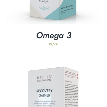
Omega 3
18,50
€